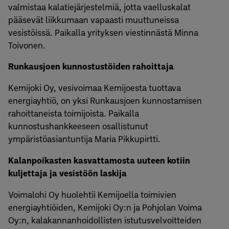
valmistaa kalatiejärjestelmiä, jotta vaelluskalat
pääsevät liikkumaan vapaasti muuttuneissa
vesistöissä. Paikalla yrityksen viestinnästä Minna
Toivonen.
Runkausjoen kunnostustöiden rahoittaja
Kemijoki Oy, vesivoimaa Kemijoesta tuottava
energiayhtiö, on yksi Runkausjoen kunnostamisen
rahoittaneista toimijoista. Paikalla
kunnostushankkeeseen osallistunut
ympäristöasiantuntija Maria Pikkupirtti.
Kalanpoikasten kasvattamosta uuteen kotiin
kuljettaja ja vesistöön laskija
Voimalohi Oy huolehtii Kemijoella toimivien
energiayhtiöiden, Kemijoki Oy:n ja Pohjolan Voima
Oy:n, kalakannanhoidollisten istutusvelvoitteiden