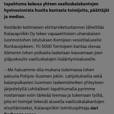
tapahtuma kokoaa yhteen vaelluskalakantojen
hyvinvoinnista huolta kantavia toimijoita, päättäjät
ja median.
Kestävän kotimaisen elintarviketuotannon lähettiläs
Kalavapriikki Oy tekee vapaaehtoisen uhanalaisen
luonnonlohen istutuksen Kemijoen vesistöalueelle
Runkausjokeen. Yli 5000 Torniojoen kantaa olevaa
Itämeren lohen poikasta lasketaan kasvamaan joen
yläjuoksulle vaelluskalojen lisääntymisalueelle.
– Me haluamme olla mukana tukemassa lohen
paluuta Pohjois-Suomen jokiin. Lahjoituksella sekä
kalanpoikasten luontoon laskemishetken yhteyteen
järjestetyllä Lohitalkoot-tapahtumalla pyrimme
nostamaan esiin tärkeää teemaa ja tukemaan työtä,
jota eri toimijat tekevät alueella vaelluskalakantojen
elvyttämiseksi, Kalavapriikin toimitusjohtaja
Jari
Korhonen
sanoo.