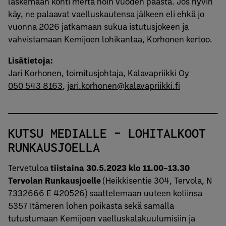
laskemaan kohti merta noin vuoden päästä. Jos hyvin
käy, ne palaavat vaelluskautensa jälkeen eli ehkä jo
vuonna 2026 jatkamaan sukua istutusjokeen ja
vahvistamaan Kemijoen lohikantaa, Korhonen kertoo.
Lisätietoja:
Jari Korhonen, toimitusjohtaja, Kalavapriikki Oy
050 543 8163
,
jari.korhonen@kalavapriikki.fi
KUTSU MEDIALLE – LOHITALKOOT
RUNKAUSJOELLA
Tervetuloa
tiistaina 30.5.2023 klo 11.00–13.30
Tervolan Runkausjoelle
(Heikkisentie 304, Tervola, N
7332666 E 420526) saattelemaan uuteen kotiinsa
5357 Itämeren lohen poikasta sekä samalla
tutustumaan Kemijoen vaelluskalakuulumisiin ja