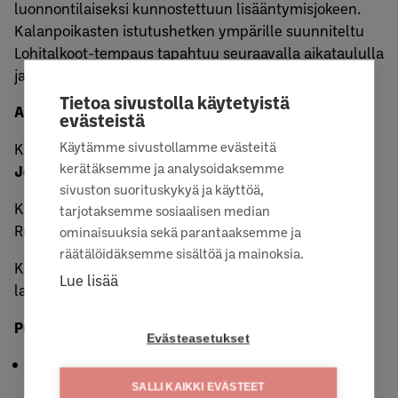
luonnontilaiseksi kunnostettuun lisääntymisjokeen.
Kalanpoikasten istutushetken ympärille suunniteltu
Lohitalkoot-tempaus tapahtuu seuraavalla aikataululla
ja ohjelmalla:
Tietoa sivustolla käytetyistä
Aikataulu ja ohjelma:
evästeistä
Käytämme sivustollamme evästeitä
Klo 11.00–12.00 Vapaamuotoista jutustelua kokki
kerätäksemme ja analysoidaksemme
Jesse Valkaman
kalaruokakojun äärellä
sivuston suorituskykyä ja käyttöä,
Klo 12.00–13.00 Vaelluskalakuulumisia Kemijoen
tarjotaksemme sosiaalisen median
Runkaukselta, kysymyksiä ja keskustelua
ominaisuuksia sekä parantaaksemme ja
räätälöidäksemme sisältöä ja mainoksia.
Klo 13.00–13.30 Kalanpoikasen uuteen kotijokeen
Lue lisää
laskeminen
Puheenvuorojen aiheet:
Evästeasetukset
Vaelluskalakantojen palauttaminen Kemijokeen:
ympäristöasiantuntija
Maria Pikkupirtti
, Kemijoki
SALLI KAIKKI EVÄSTEET