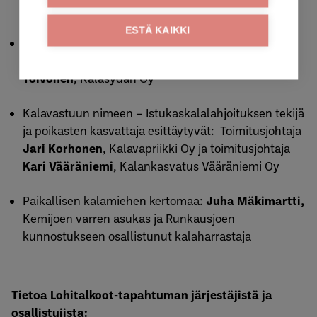
Oy ja tuotantojohtaja
Mika Pylväs
, Voimalohi Oy
ESTÄ KAIKKI
Mitä kuuluu ennallistetulle Runkausjoelle &
Kalasydän-ratkaisu: viestintävastaava
Minna
Toivonen
, Kalasydän Oy
Kalavastuun nimeen – Istukaskalalahjoituksen tekijä
ja poikasten kasvattaja esittäytyvät: Toimitusjohtaja
Jari Korhonen
, Kalavapriikki Oy ja toimitusjohtaja
Kari Vääräniemi
, Kalankasvatus Vääräniemi Oy
Paikallisen kalamiehen kertomaa:
Juha Mäkimartti,
Kemijoen varren asukas ja Runkausjoen
kunnostukseen osallistunut kalaharrastaja
Tietoa Lohitalkoot-tapahtuman järjestäjistä ja
osallistujista: