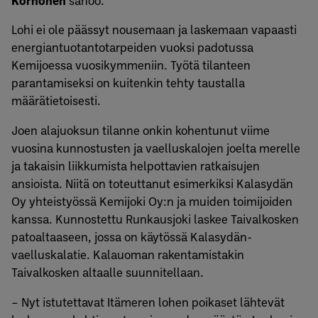
Lohi ei ole päässyt nousemaan ja laskemaan vapaasti
energiantuotantotarpeiden vuoksi padotussa
Kemijoessa vuosikymmeniin. Työtä tilanteen
parantamiseksi on kuitenkin tehty taustalla
määrätietoisesti.
Joen alajuoksun tilanne onkin kohentunut viime
vuosina kunnostusten ja vaelluskalojen joelta merelle
ja takaisin liikkumista helpottavien ratkaisujen
ansioista. Niitä on toteuttanut esimerkiksi Kalasydän
Oy yhteistyössä Kemijoki Oy:n ja muiden toimijoiden
kanssa. Kunnostettu Runkausjoki laskee Taivalkosken
patoaltaaseen, jossa on käytössä Kalasydän-
vaelluskalatie. Kalauoman rakentamistakin
Taivalkosken altaalle suunnitellaan.
– Nyt istutettavat Itämeren lohen poikaset lähtevät