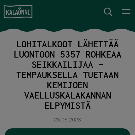
Siirry sisältöön
LOHITALKOOT LÄHETTÄÄ
LUONTOON 5357 ROHKEAA
SEIKKAILIJAA –
TEMPAUKSELLA TUETAAN
KEMIJOEN
VAELLUSKALAKANNAN
ELPYMISTÄ
23.05.2023