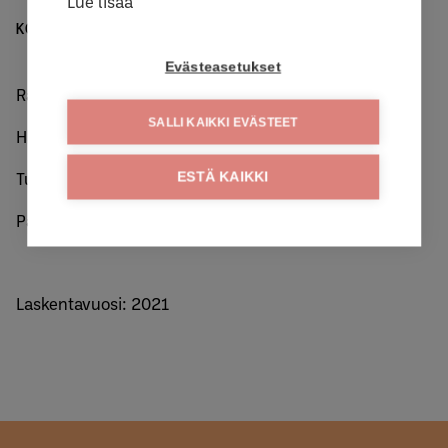
Lue lisää
KG CO₂E / PAKKAUS
Evästeasetukset
Raaka-aineet: 1,24 • 91,2%
SALLI KAIKKI EVÄSTEET
Hankinta: 0,02 • 1,5%
Tuotanto: 0,03 • 2,2%
ESTÄ KAIKKI
Pakkaus: 0,07 • 5,1%
Laskentavuosi: 2021