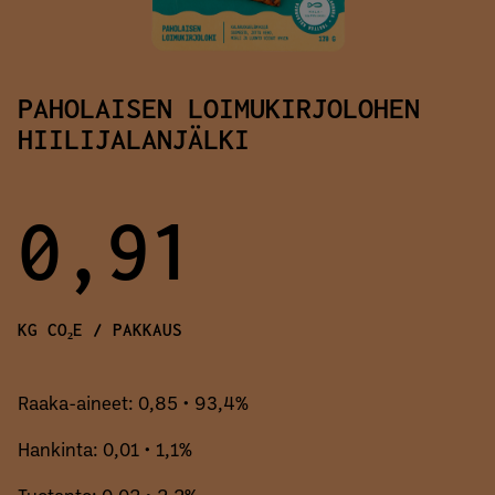
PAHOLAISEN LOIMUKIRJOLOHEN
HIILIJALANJÄLKI
0,91
KG CO₂E / PAKKAUS
Raaka-aineet: 0,85 • 93,4%
Hankinta: 0,01 • 1,1%
Tuotanto: 0,02 • 2,2%