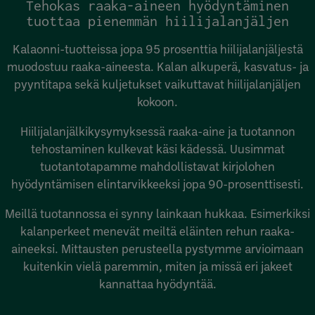
Tehokas raaka-aineen hyödyntäminen
tuottaa pienemmän hiilijalanjäljen
Kalaonni-tuotteissa jopa 95 prosenttia hiilijalanjäljestä
muodostuu raaka-aineesta. Kalan alkuperä, kasvatus- ja
pyyntitapa sekä kuljetukset vaikuttavat hiilijalanjäljen
kokoon.
Hiilijalanjälkikysymyksessä raaka-aine ja tuotannon
tehostaminen kulkevat käsi kädessä. Uusimmat
tuotantotapamme mahdollistavat kirjolohen
hyödyntämisen elintarvikkeeksi jopa 90-prosenttisesti.
Meillä tuotannossa ei synny lainkaan hukkaa. Esimerkiksi
kalanperkeet menevät meiltä eläinten rehun raaka-
aineeksi. Mittausten perusteella pystymme arvioimaan
kuitenkin vielä paremmin, miten ja missä eri jakeet
kannattaa hyödyntää.