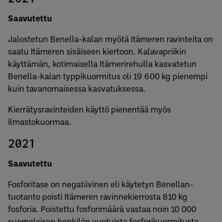
Saavutettu
Jalostetun Benella-kalan myötä Itämeren ravinteita on
saatu Itämeren sisäiseen kiertoon. Kalavapriikin
käyttämän, kotimaisella Itämerirehulla kasvatetun
Benella-kalan typpikuormitus oli 19 600 kg pienempi
kuin tavanomaisessa kasvatuksessa.
Kierrätysravinteiden käyttö pienentää myös
ilmastokuormaa.
2021
Saavutettu
Fosforitase on negatiivinen eli käytetyn Benellan-
tuotanto poisti Itämeren ravinnekierrosta 810 kg
fosforia. Poistettu fosforimäärä vastaa noin 10 000
suomalaisen henkilön vuotuista fosforikuormitusta.