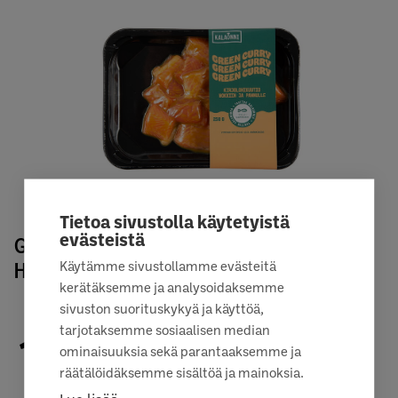
Tietoa sivustolla käytetyistä
evästeistä
GREEN CURRY KIRJOLOHIKUUTION
HIILIJALANJÄLKI
Käytämme sivustollamme evästeitä
kerätäksemme ja analysoidaksemme
sivuston suorituskykyä ja käyttöä,
tarjotaksemme sosiaalisen median
1,36
ominaisuuksia sekä parantaaksemme ja
räätälöidäksemme sisältöä ja mainoksia.