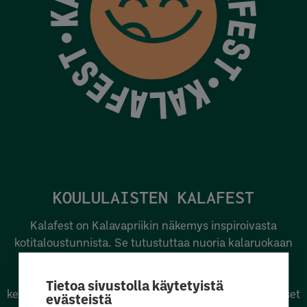
KOULULAISTEN KALAFEST
Kalafest on Kalavapriikin näkemys inspiroivasta
kotitaloustunnista. Se tutustuttaa nuoria kalaruokaan
heidän omilla ehdoillaan, helposti lähestyttävällä ja
elämyksellisellä tavalla. Kalafestin taustalla on
Tietoa sivustolla käytetyistä
kehittämämme oppituntikonsepti, jota koulut ja yritykset
evästeistä