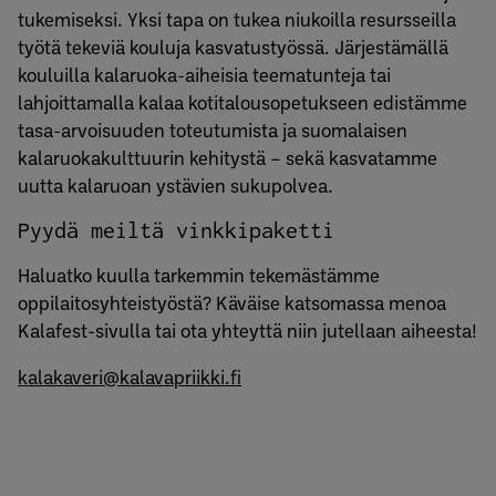
tukemiseksi. Yksi tapa on tukea niukoilla resursseilla
työtä tekeviä kouluja kasvatustyössä. Järjestämällä
kouluilla kalaruoka-aiheisia teematunteja tai
lahjoittamalla kalaa kotitalousopetukseen edistämme
tasa-arvoisuuden toteutumista ja suomalaisen
kalaruokakulttuurin kehitystä – sekä kasvatamme
uutta kalaruoan ystävien sukupolvea.
Pyydä meiltä vinkkipaketti
Haluatko kuulla tarkemmin tekemästämme
oppilaitosyhteistyöstä? Käväise katsomassa menoa
Kalafest-sivulla tai ota yhteyttä niin jutellaan aiheesta!
kalakaveri@kalavapriikki.fi