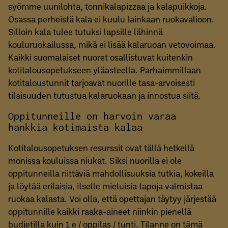
syömme uunilohta, tonnikalapizzaa ja kalapuikkoja.
Osassa perheistä kala ei kuulu lainkaan ruokavalioon.
Silloin kala tulee tutuksi lapsille lähinnä
kouluruokailussa, mikä ei lisää kalaruoan vetovoimaa.
Kaikki suomalaiset nuoret osallistuvat kuitenkin
kotitalousopetukseen yläasteella. Parhaimmillaan
kotitaloustunnit tarjoavat nuorille tasa-arvoisesti
tilaisuuden tutustua kalaruokaan ja innostua siitä.
Oppitunneille on harvoin varaa
hankkia kotimaista kalaa
Kotitalousopetuksen resurssit ovat tällä hetkellä
monissa kouluissa niukat. Siksi nuorilla ei ole
oppitunneilla riittäviä mahdollisuuksia tutkia, kokeilla
ja löytää erilaisia, itselle mieluisia tapoja valmistaa
ruokaa kalasta. Voi olla, että opettajan täytyy järjestää
oppitunnille kaikki raaka-aineet niinkin pienellä
budjetilla kuin 1 e / oppilas / tunti. Tilanne on tämä