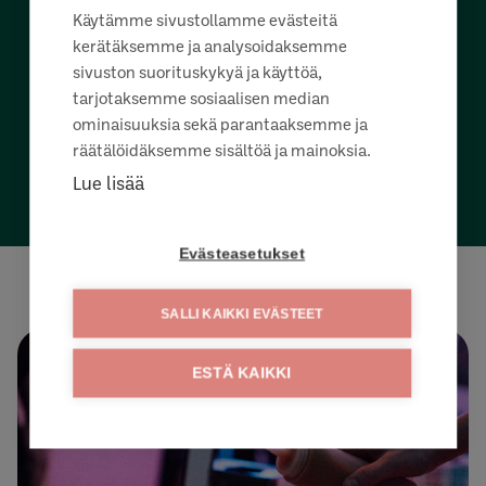
voivat hyödyntää vapaasti opetuksessa ja
Käytämme sivustollamme evästeitä
oppilaitosyhteistyössä.
kerätäksemme ja analysoidaksemme
sivuston suorituskykyä ja käyttöä,
tarjotaksemme sosiaalisen median
HYPPÄÄ HATSALAN KALAFESTEILLE
ominaisuuksia sekä parantaaksemme ja
räätälöidäksemme sisältöä ja mainoksia.
Lue lisää
Evästeasetukset
SALLI KAIKKI EVÄSTEET
ESTÄ KAIKKI