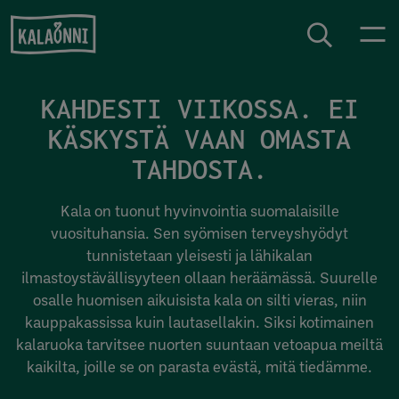
Siirry sisältöön
KAHDESTI VIIKOSSA. EI
KÄSKYSTÄ VAAN OMASTA
TAHDOSTA.
Kala on tuonut hyvinvointia suomalaisille
vuosituhansia. Sen syömisen terveyshyödyt
tunnistetaan yleisesti ja lähikalan
ilmastoystävällisyyteen ollaan heräämässä. Suurelle
osalle huomisen aikuisista kala on silti vieras, niin
kauppakassissa kuin lautasellakin. Siksi kotimainen
kalaruoka tarvitsee nuorten suuntaan vetoapua meiltä
kaikilta, joille se on parasta evästä, mitä tiedämme.