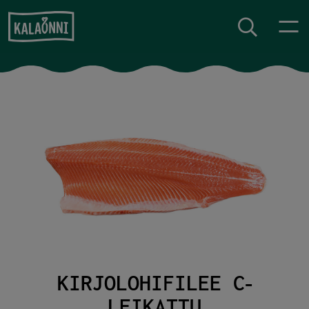
Siirry sisältöön
KIRJOLOHIFILEE C‐
LEIKATTU