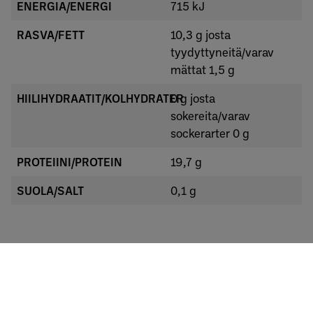
ENERGIA/ENERGI
715 kJ
RASVA/FETT
10,3 g josta
tyydyttyneitä/varav
mättat 1,5 g
HIILIHYDRAATIT/KOLHYDRATER
0 g josta
sokereita/varav
sockerarter 0 g
PROTEIINI/PROTEIN
19,7 g
SUOLA/SALT
0,1 g