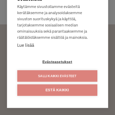
Käytämme sivustollamme evästeitä
kerätäksemme ja analysoidaksemme
sivuston suorituskykyä ja käyttöä,
tarjotaksemme sosiaalisen median
ominaisuuksia sekä parantaaksemme ja
räätälöidäksemme sisältöä ja mainoksia.
Lue lisää
PYYDÄ TUOTETTA
KAUPPIAALTA
Evästeasetukset
SALLI KAIKKI EVÄSTEET
TOIVO TUOTETTA LÄHIMPÄÄN S-KAUPPAAN
TOIVO TUOTETTA LÄHIMPÄÄN K-KAUPPAAN
ESTÄ KAIKKI