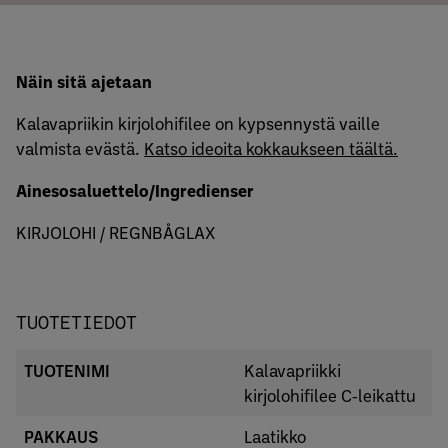
Näin sitä ajetaan
Kalavapriikin kirjolohifilee on kypsennystä vaille
valmista evästä.
Katso ideoita kokkaukseen täältä.
Ainesosaluettelo/Ingredienser
KIRJOLOHI / REGNBÅGLAX
TUOTETIEDOT
TUOTENIMI
Kalavapriikki
kirjolohifilee C‐leikattu
PAKKAUS
Laatikko