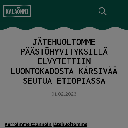
Siirry sisältöön
JÄTEHUOLTOMME
PÄÄSTÖHYVITYKSILLÄ
ELVYTETTIIN
LUONTOKADOSTA KÄRSIVÄÄ
SEUTUA ETIOPIASSA
01.02.2023
Kerroimme taannoin jätehuoltomme