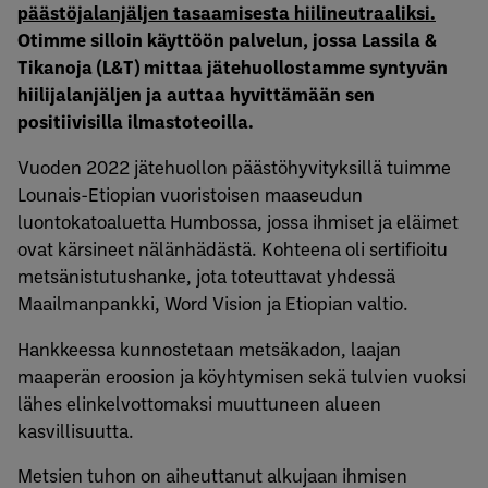
päästöjalanjäljen tasaamisesta hiilineutraaliksi.
Otimme silloin käyttöön palvelun, jossa Lassila &
Tikanoja (L&T) mittaa jätehuollostamme syntyvän
hiilijalanjäljen ja auttaa hyvittämään sen
positiivisilla ilmastoteoilla.
Vuoden 2022 jätehuollon päästöhyvityksillä tuimme
Lounais-Etiopian vuoristoisen maaseudun
luontokatoaluetta Humbossa, jossa ihmiset ja eläimet
ovat kärsineet nälänhädästä. Kohteena oli sertifioitu
metsänistutushanke, jota toteuttavat yhdessä
Maailmanpankki, Word Vision ja Etiopian valtio.
Hankkeessa kunnostetaan metsäkadon, laajan
maaperän eroosion ja köyhtymisen sekä tulvien vuoksi
lähes elinkelvottomaksi muuttuneen alueen
kasvillisuutta.
Metsien tuhon on aiheuttanut alkujaan ihmisen