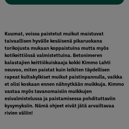
Kuumat, voissa paistetut muikut maistuvat
taivaallisen hyvälle kesäisenä pikaruokana
torikojusta mukaan koppaistuina mutta myös
kotikeittiössä valmistettuina. Betonimeren
kalastajien keittiökuiskaaja kokki Kimmo Lahti
neuvoo, miten paistat kuin leikiten täydellisen
rapeat kultakylkiset muikut paistinpannulla, vaikka
et olisi koskaan ennen nähnytkään muikkuja. Kimmo
vastaa myös tavanomaisiin muikkujen
esivalmistelussa ja paistamisessa pohdituttaviin
kysymyksiin. Nämä ohjeet eivät jätä arvailtavaa
rivien väliin!