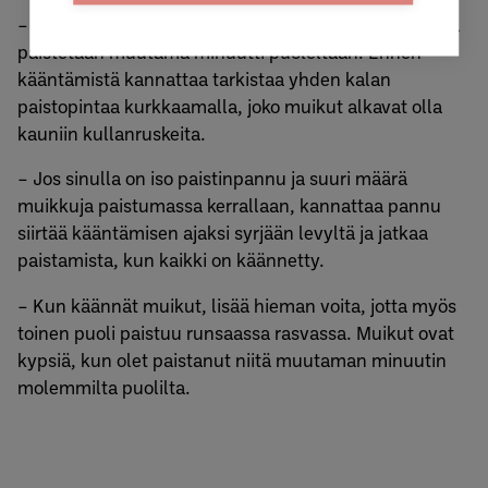
– Muikut käännetään kerran paistamisen aikana. Niitä
paistetaan muutama minuutti puoleltaan. Ennen
kääntämistä kannattaa tarkistaa yhden kalan
paistopintaa kurkkaamalla, joko muikut alkavat olla
kauniin kullanruskeita.
– Jos sinulla on iso paistinpannu ja suuri määrä
muikkuja paistumassa kerrallaan, kannattaa pannu
siirtää kääntämisen ajaksi syrjään levyltä ja jatkaa
paistamista, kun kaikki on käännetty.
– Kun käännät muikut, lisää hieman voita, jotta myös
toinen puoli paistuu runsaassa rasvassa. Muikut ovat
kypsiä, kun olet paistanut niitä muutaman minuutin
molemmilta puolilta.