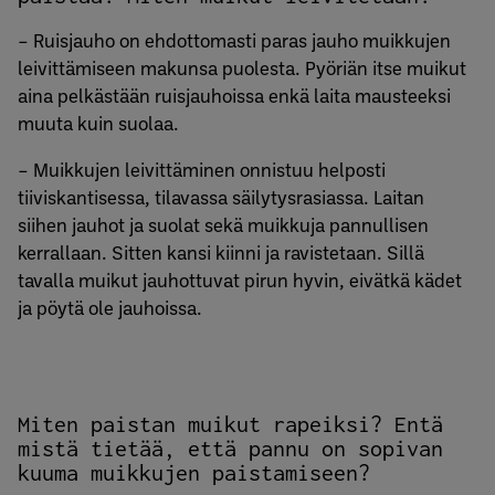
– Ruisjauho on ehdottomasti paras jauho muikkujen
leivittämiseen makunsa puolesta. Pyöriän itse muikut
aina pelkästään ruisjauhoissa enkä laita mausteeksi
muuta kuin suolaa.
– Muikkujen leivittäminen onnistuu helposti
tiiviskantisessa, tilavassa säilytysrasiassa. Laitan
siihen jauhot ja suolat sekä muikkuja pannullisen
kerrallaan. Sitten kansi kiinni ja ravistetaan. Sillä
tavalla muikut jauhottuvat pirun hyvin, eivätkä kädet
ja pöytä ole jauhoissa.
Miten paistan muikut rapeiksi? Entä
mistä tietää, että pannu on sopivan
kuuma muikkujen paistamiseen?