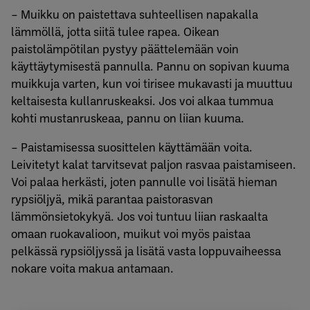
– Muikku on paistettava suhteellisen napakalla
lämmöllä, jotta siitä tulee rapea. Oikean
paistolämpötilan pystyy päättelemään voin
käyttäytymisestä pannulla. Pannu on sopivan kuuma
muikkuja varten, kun voi tirisee mukavasti ja muuttuu
keltaisesta kullanruskeaksi. Jos voi alkaa tummua
kohti mustanruskeaa, pannu on liian kuuma.
– Paistamisessa suosittelen käyttämään voita.
Leivitetyt kalat tarvitsevat paljon rasvaa paistamiseen.
Voi palaa herkästi, joten pannulle voi lisätä hieman
rypsiöljyä, mikä parantaa paistorasvan
lämmönsietokykyä. Jos voi tuntuu liian raskaalta
omaan ruokavalioon, muikut voi myös paistaa
pelkässä rypsiöljyssä ja lisätä vasta loppuvaiheessa
nokare voita makua antamaan.