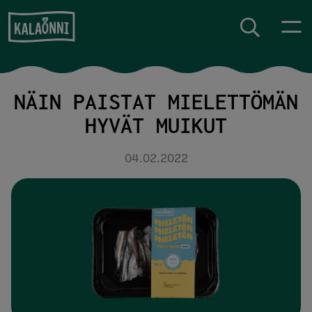
Siirry sisältöön
NÄIN PAISTAT MIELETTÖMÄN
HYVÄT MUIKUT
04.02.2022