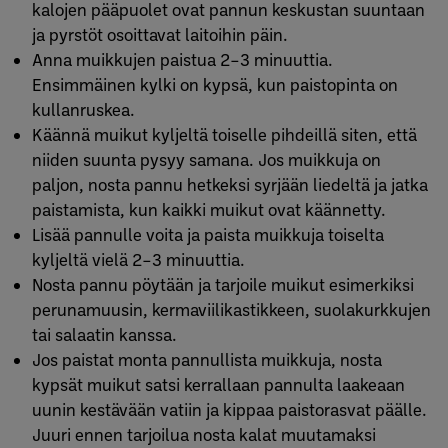
kalojen pääpuolet ovat pannun keskustan suuntaan
ja pyrstöt osoittavat laitoihin päin.
Anna muikkujen paistua 2–3 minuuttia.
Ensimmäinen kylki on kypsä, kun paistopinta on
kullanruskea.
Käännä muikut kyljeltä toiselle pihdeillä siten, että
niiden suunta pysyy samana. Jos muikkuja on
paljon, nosta pannu hetkeksi syrjään liedeltä ja jatka
paistamista, kun kaikki muikut ovat käännetty.
Lisää pannulle voita ja paista muikkuja toiselta
kyljeltä vielä 2–3 minuuttia.
Nosta pannu pöytään ja tarjoile muikut esimerkiksi
perunamuusin, kermaviilikastikkeen, suolakurkkujen
tai salaatin kanssa.
Jos paistat monta pannullista muikkuja, nosta
kypsät muikut satsi kerrallaan pannulta laakeaan
uunin kestävään vatiin ja kippaa paistorasvat päälle.
Juuri ennen tarjoilua nosta kalat muutamaksi