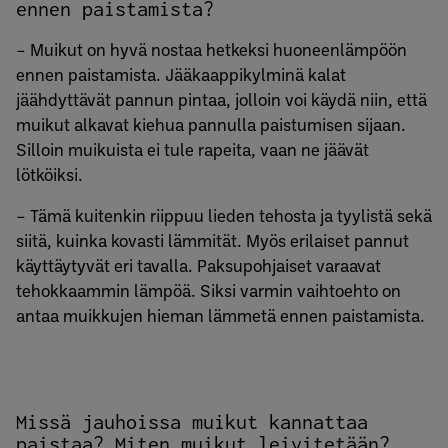
ennen paistamista?
– Muikut on hyvä nostaa hetkeksi huoneenlämpöön
ennen paistamista. Jääkaappikylminä kalat
jäähdyttävät pannun pintaa, jolloin voi käydä niin, että
muikut alkavat kiehua pannulla paistumisen sijaan.
Silloin muikuista ei tule rapeita, vaan ne jäävät
lötköiksi.
– Tämä kuitenkin riippuu lieden tehosta ja tyylistä sekä
siitä, kuinka kovasti lämmität. Myös erilaiset pannut
käyttäytyvät eri tavalla. Paksupohjaiset varaavat
tehokkaammin lämpöä. Siksi varmin vaihtoehto on
antaa muikkujen hieman lämmetä ennen paistamista.
Missä jauhoissa muikut kannattaa
paistaa? Miten muikut leivitetään?