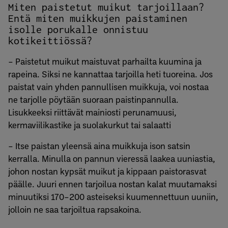
Miten paistetut muikut tarjoillaan?
Entä miten muikkujen paistaminen
isolle porukalle onnistuu
kotikeittiössä?
– Paistetut muikut maistuvat parhailta kuumina ja
rapeina. Siksi ne kannattaa tarjoilla heti tuoreina. Jos
paistat vain yhden pannullisen muikkuja, voi nostaa
ne tarjolle pöytään suoraan paistinpannulla.
Lisukkeeksi riittävät mainiosti perunamuusi,
kermaviilikastike ja suolakurkut tai salaatti
– Itse paistan yleensä aina muikkuja ison satsin
kerralla. Minulla on pannun vieressä laakea uuniastia,
johon nostan kypsät muikut ja kippaan paistorasvat
päälle. Juuri ennen tarjoilua nostan kalat muutamaksi
minuutiksi 170–200 asteiseksi kuumennettuun uuniin,
jolloin ne saa tarjoiltua rapsakoina.