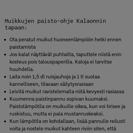
Muikkujen paisto-ohje Kalaonnin
tapaan:
Ota peratut muikut huoneenlämpöön hetki ennen
paistamista
Jos kalat näyttävät puhtailta, taputtele niistä enin
kosteus pois talouspaperilla. Kaloja ei tarvitse
huuhdella.
Laita noin 1,5 dl ruisjauhoja ja 1 tl suolaa
kannelliseen, tilavaan säilytysrasiaan
Leivitä muikut ravistelemalla niitä kevyesti rasiassa
Kuumenna paistinpannu sopivan kuumaksi.
Paistolämpötila on muikuille oikea, kun voi tirisee ja
ruskistuu, mutta ei pala mustanruskeaksi.
Kun lämpötila on kohdallaan, lisää pannulle reilusti
voita ja nostele muikut kahteen riviin siten, että