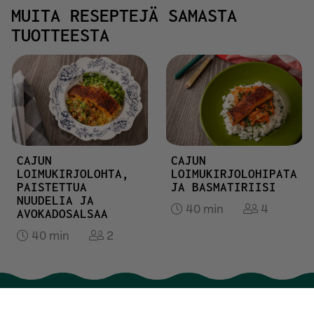
MUITA RESEPTEJÄ SAMASTA
TUOTTEESTA
CAJUN
CAJUN
LOIMUKIRJOLOHTA,
LOIMUKIRJOLOHIPATA
PAISTETTUA
JA BASMATIRIISI
NUUDELIA JA
40 min
4
AVOKADOSALSAA
40 min
2