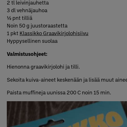
2 tl leivinjauhetta
3 dl vehnäjauhoa
½ pnt tilliä
Noin 50 g juustoraastetta
1 pkt
Klassikko Graavikirjolohisiivu
Hyppysellinen suolaa
Valmistusohjeet:
Hienonna graavikirjolohi ja tilli.
Sekoita kuiva-aineet keskenään ja lisää muut ainee
Paista muffineja uunissa 200 C noin 15 min.