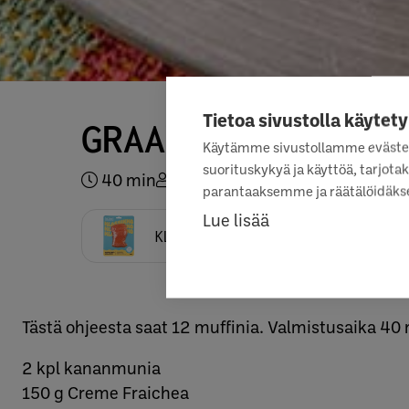
Tietoa sivustolla käytety
GRAAVIKIRJOLOHI
Käytämme sivustollamme eväste
suorituskykyä ja käyttöä, tarjo
40 min
6
parantaaksemme ja räätälöidäkse
Lue lisää
KLASSIKKO GRAAVIKIRJOLOHISIIVU
Tästä ohjeesta saat 12 muffinia. Valmistusaika 40 
2 kpl kananmunia
150 g Creme Fraichea