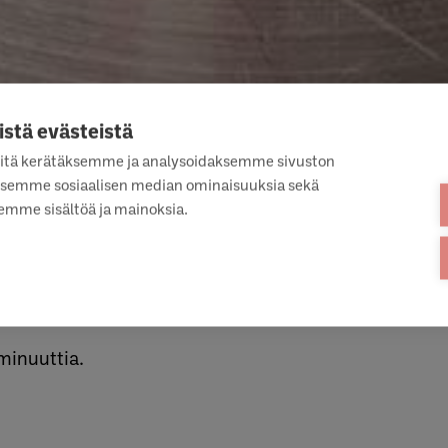
istä evästeistä
-MUFFINI
itä kerätäksemme ja analysoidaksemme sivuston
taksemme sosiaalisen median ominaisuuksia sekä
mme sisältöä ja mainoksia.
, 150 G
minuuttia.