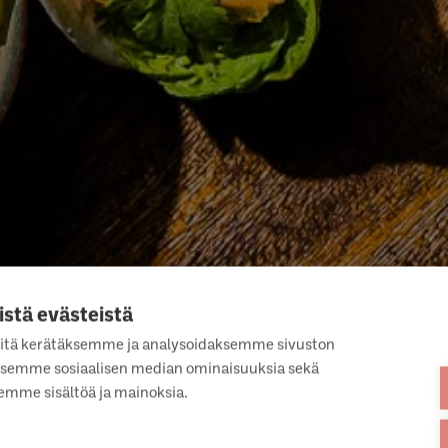
istä evästeistä
itä kerätäksemme ja analysoidaksemme sivuston
OLOHIPANNU TORTILLAT
taksemme sosiaalisen median ominaisuuksia sekä
mme sisältöä ja mainoksia.