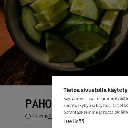
Tietoa sivustolla käytety
Käytämme sivustollamme eväste
PAHOLAISEN KIRJ
suorituskykyä ja käyttöä, tarjo
parantaaksemme ja räätälöidäkse
15 min
4
Lue lisää