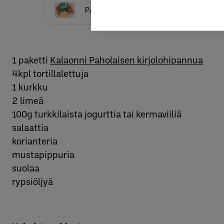
PAHOLAISEN KIRJOLOHIPANNU, 350
1 paketti
Kalaonni Paholaisen kirjolohipannua
4kpl tortillalettuja
1 kurkku
2 limeä
100g turkkilaista jogurttia tai kermaviiliä
salaattia
korianteria
mustapippuria
suolaa
rypsiöljyä