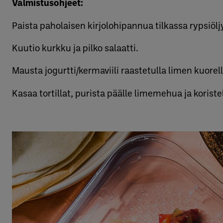
Valmistusohjeet:
Paista paholaisen kirjolohipannua tilkassa rypsiöl
Kuutio kurkku ja pilko salaatti.
Mausta jogurtti/kermaviili raastetulla limen kuorell
Kasaa tortillat, purista päälle limemehua ja koristel