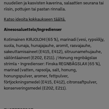
nuudelien ja kasvisten kaverina, salaattien seurana tai
riisin, pottujen tai pastan rinnalla.
Katso ideoita kokkaukseen täältä.
Ainesosaluettelo/Ingredienser
Kotimainen KIRJOLOHI (65 %), marinadi (vesi, rypsiöljy,
suola, hunaja, hunajajauhe, aromit, rasvajauhe,
sakeuttamisaineet (E415, E412), sitruunamehujauhe,
säilöntäaineet (E202, E211). / Honung regnbågslax
strimla • Ingredienser: Finska REGNBÅGSLAX (65 %),
marinad (vatten, rapsolja, salt, honung,
honungspulver, aromer, fettpulver,
förtjockningsmedel (E415, E412), citronsaftpulver,
konserveringsmedel (E202, E211).