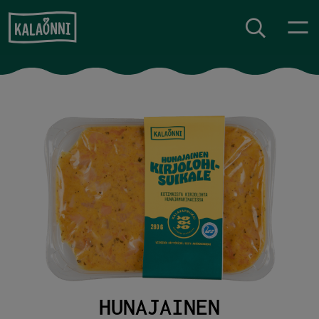
Siirry sisältöön
HUNAJAINEN