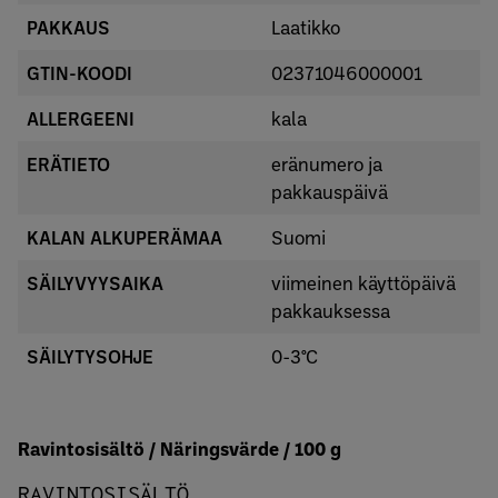
PAKKAUS
Laatikko
GTIN-KOODI
02371046000001
ALLERGEENI
kala
ERÄTIETO
eränumero ja
pakkauspäivä
KALAN ALKUPERÄMAA
Suomi
SÄILYVYYSAIKA
viimeinen käyttöpäivä
pakkauksessa
SÄILYTYSOHJE
0-3°C
Ravintosisältö / Näringsvärde / 100 g
RAVINTOSISÄLTÖ