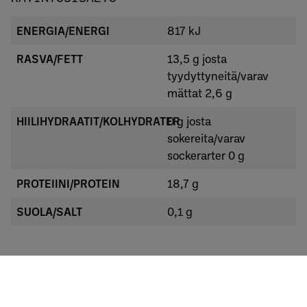
ENERGIA/ENERGI
817 kJ
RASVA/FETT
13,5 g josta
tyydyttyneitä/varav
mättat 2,6 g
HIILIHYDRAATIT/KOLHYDRATER
0 g josta
sokereita/varav
sockerarter 0 g
PROTEIINI/PROTEIN
18,7 g
SUOLA/SALT
0,1 g