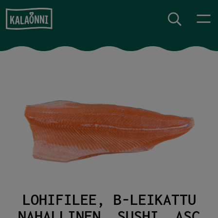
Siirry sisältöön
LOHIFILEE, B-LEIKATTU
NAHALLINEN, SUSHI, ASC