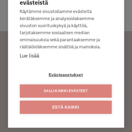
evästeistä
Käytämme sivustollamme evästeitä
kerätäksemme ja analysoidaksemme
sivuston suorituskykyä ja käyttöä,
tarjotaksemme sosiaalisen median
ominaisuuksia sekä parantaaksemme ja
räätälöidäksemme sisältöä ja mainoksia.
Lue lisää
PYYDÄ TUOTETTA
KAUPPIAALTA
Evästeasetukset
SALLI KAIKKI EVÄSTEET
TOIVO TUOTETTA LÄHIMPÄÄN S-KAUPPAAN
TOIVO TUOTETTA LÄHIMPÄÄN K-KAUPPAAN
ESTÄ KAIKKI