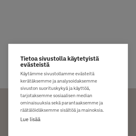
Tietoa sivustolla käytetyistä
evästeistä
Käytämme sivustollamme evästeitä
kerätäksemme ja analysoidaksemme
sivuston suorituskykyä ja käyttöä,
tarjotaksemme sosiaalisen median
ominaisuuksia sekä parantaaksemme ja
räätälöidäksemme sisältöä ja mainoksia.
PYYDÄ TUOTETTA
Lue lisää
KAUPPIAALTA