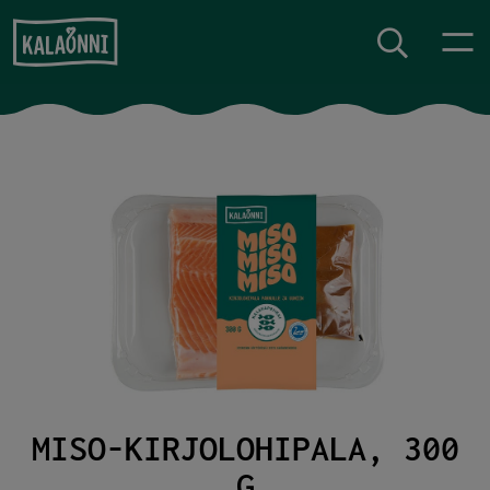
Siirry sisältöön
MISO-KIRJOLOHIPALA, 300
G