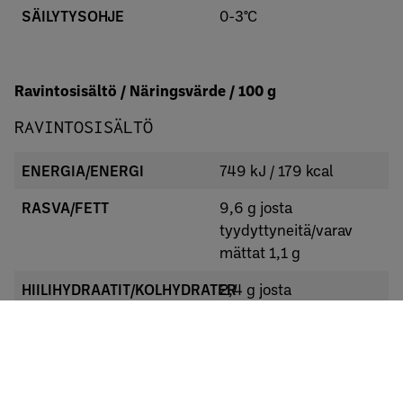
SÄILYTYSOHJE
0-3°C
Ravintosisältö / Näringsvärde / 100 g
RAVINTOSISÄLTÖ
ENERGIA/ENERGI
749 kJ / 179 kcal
RASVA/FETT
9,6 g josta
tyydyttyneitä/varav
mättat 1,1 g
HIILIHYDRAATIT/KOLHYDRATER
2,4 g josta
sokereita/varav
sockerarter 1,7 g
PROTEIINI/PROTEIN
16,2 g