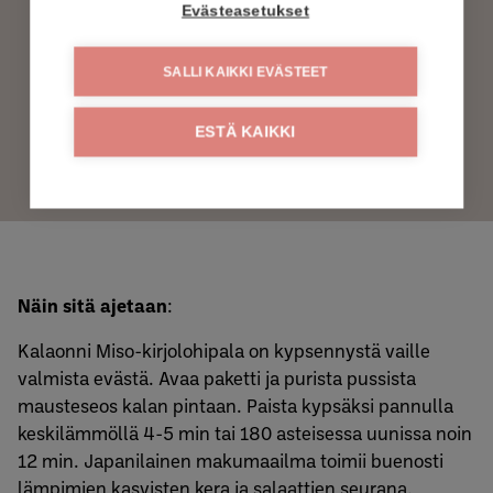
Evästeasetukset
TOIVO TUOTETTA LÄHIMPÄÄN S-KAUPPAAN
SALLI KAIKKI EVÄSTEET
TOIVO TUOTETTA LÄHIMPÄÄN K-KAUPPAAN
ESTÄ KAIKKI
Näin sitä ajetaan
:
Kalaonni Miso-kirjolohipala on kypsennystä vaille
valmista evästä. Avaa paketti ja purista pussista
mausteseos kalan pintaan. Paista kypsäksi pannulla
keskilämmöllä 4-5 min tai 180 asteisessa uunissa noin
12 min. Japanilainen makumaailma toimii buenosti
lämpimien kasvisten kera ja salaattien seurana.