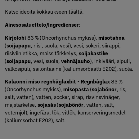
Katso ideoita kokkaukseen täältä.
Ainesosaluettelo/Ingredienser
:
Kirjolohi
83 % (Oncorhynchus mykiss),
misotahna
(
soijapapu
, riisi, suola, vesi), vesi, sokeri, siirappi,
riisiviinietikka, maissitärkkelys,
soijakastike
(
soijapapu
, vesi, suola,
vehnäjauho
), inkivääri, sipuli,
valkosipuli, säilöntäaine (kaliumsorbaatti E202), suola.
Kalaonni miso regnbåglaxbit
•
Regnbåglax
83 %
(Oncorhynchus mykiss),
misopasta
(
sojabönor
, ris,
salt, vatten), vatten, socker, sirap, risvinsvinäger,
majstärkelse,
sojasås
(
sojabönör
, vatten, salt,
vetemjöl), ingefära, lök, vitlök, konserveringsmedel
(kaliumsorbat E202), salt.