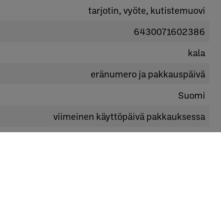
tarjotin, vyöte, kutistemuovi
6430071602386
kala
eränumero ja pakkauspäivä
Suomi
viimeinen käyttöpäivä pakkauksessa
0-3°C