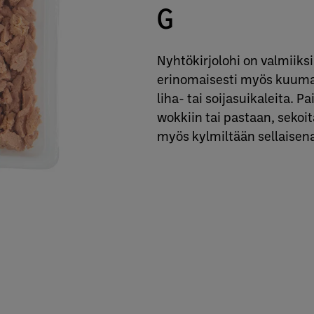
G
Nyhtökirjolohi on valmiiks
erinomaisesti myös kuumaa
liha- tai soijasuikaleita. P
wokkiin tai pastaan, sekoi
myös kylmiltään sellaisen