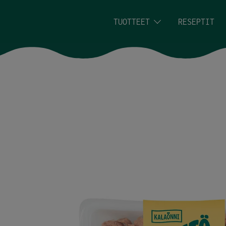
Siirry sisältöön
TUOTTEET
RESEPTIT