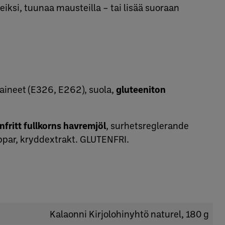
iksi, tuunaa mausteilla – tai lisää suoraan
ineet (E326, E262), suola,
gluteeniton
nfritt fullkorns havremjöl
, surhetsreglerande
eppar, kryddextrakt. GLUTENFRI.
Kalaonni Kirjolohinyhtö naturel, 180 g