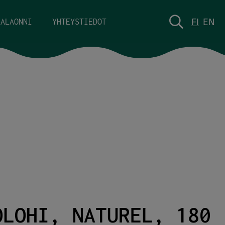
FI
EN
KALAONNI
YHTEYSTIEDOT
OLOHI, NATUREL, 180