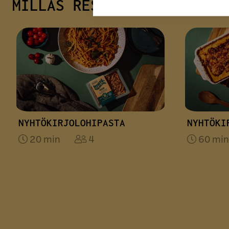
MILLÄS RESEPTILLÄ KOKKAI
NYHTÖKIRJOLOHIPASTA
NYHTÖKI
20 min
4
60 min