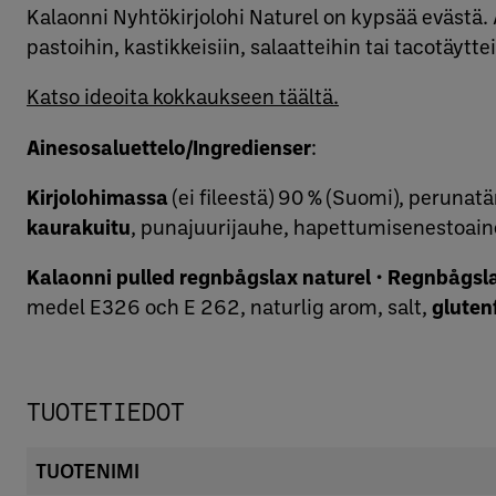
Kalaonni Nyhtökirjolohi Naturel on kypsää evästä. 
pastoihin, kastikkeisiin, salaatteihin tai tacotäytt
Katso ideoita kokkaukseen täältä.
Ainesosaluettelo/Ingredienser
:
Kirjolohimassa
(ei fileestä) 90 % (Suomi), perunat
kaurakuitu
, punajuurijauhe, hapettumisenestoai
Kalaonni pulled regnbågslax naturel
•
Regnbågsl
medel E326 och E 262, naturlig arom, salt,
gluten
TUOTETIEDOT
TUOTENIMI