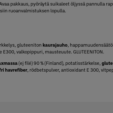
Avaa pakkaus, pyöräytä suikaleet öljyssä pannulla rape
eisiin ruoanvalmistuksen lopulla.
ärkkelys, gluteeniton
kaurajauho
, happamuudensäätöa
ne E300, valkopippuri, mausteuute. GLUTEENITON.
axmassa
(ej filé) 90 % (Finland), potatisstärkelse,
glute
fri havrefiber
, rödbetspulver, antioxidant E 300, vitp