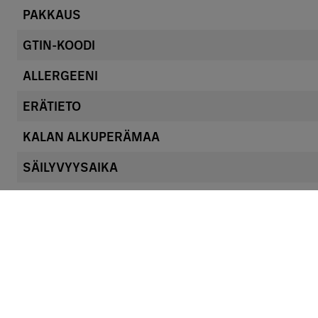
PAKKAUS
GTIN-KOODI
ALLERGEENI
ERÄTIETO
KALAN ALKUPERÄMAA
SÄILYVYYSAIKA
SÄILYTYSOHJE
Ravintosisältö / Näringsvärde / 100 g
RAVINTOSISÄLTÖ