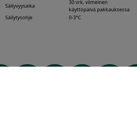
30 vrk, viimeinen
Säilyvyysaika
käyttöpäivä pakkauksessa
Säilytysohje
0-3°C
Kalavapriikki Oy
Mastotie 7