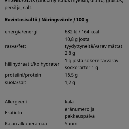
REGNBÅGLAX (Oncorhynchus mykiss), dillfrö, gräslök,
persilja, salt.
Ravintosisältö / Näringsvärde / 100 g
energia/energi
682 kJ / 164 kcal
10,8 g josta
rasva/fett
tyydyttyneitä/varav mättat
2,8 g
1 g josta sokereita/varav
hiilihydraatit/kolhydrater
sockerarter 1 g
proteiini/protein
16,5 g
suola/salt
1,2 g
Allergeeni
kala
eränumero ja
Erätieto
pakkauspäivä
Kalan alkuperämaa
Suomi