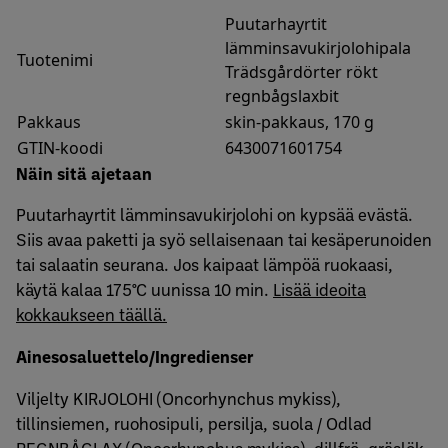
Puutarhayrtit
lämminsavukirjolohipala
Tuotenimi
Trädsgårdörter rökt
regnbågslaxbit
Pakkaus
skin-pakkaus, 170 g
GTIN-koodi
6430071601754
Näin sitä ajetaan
Puutarhayrtit lämminsavukirjolohi on kypsää evästä.
Siis avaa paketti ja syö sellaisenaan tai kesäperunoiden
tai salaatin seurana. Jos kaipaat lämpöä ruokaasi,
käytä kalaa 175°C uunissa 10 min.
Lisää ideoita
kokkaukseen täällä.
Ainesosaluettelo/Ingredienser
Viljelty KIRJOLOHI (Oncorhynchus mykiss),
tillinsiemen, ruohosipuli, persilja, suola / Odlad