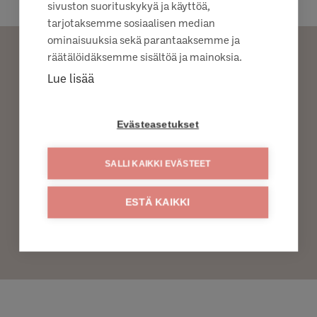
sivuston suorituskykyä ja käyttöä,
tarjotaksemme sosiaalisen median
ominaisuuksia sekä parantaaksemme ja
räätälöidäksemme sisältöä ja mainoksia.
Lue lisää
PYYDÄ TUOTETTA
KAUPPIAALTA
Evästeasetukset
SALLI KAIKKI EVÄSTEET
TOIVO TUOTETTA LÄHIMPÄÄN S-KAUPPAAN
ESTÄ KAIKKI
TOIVO TUOTETTA LÄHIMPÄÄN K-KAUPPAAN