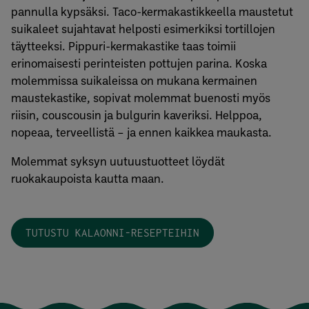
pannulla kypsäksi. Taco-kermakastikkeella maustetut
suikaleet sujahtavat helposti esimerkiksi tortillojen
täytteeksi. Pippuri-kermakastike taas toimii
erinomaisesti perinteisten pottujen parina. Koska
molemmissa suikaleissa on mukana kermainen
maustekastike, sopivat molemmat buenosti myös
riisin, couscousin ja bulgurin kaveriksi. Helppoa,
nopeaa, terveellistä – ja ennen kaikkea maukasta.
Molemmat syksyn uutuustuotteet löydät
ruokakaupoista kautta maan.
TUTUSTU KALAONNI-RESEPTEIHIN