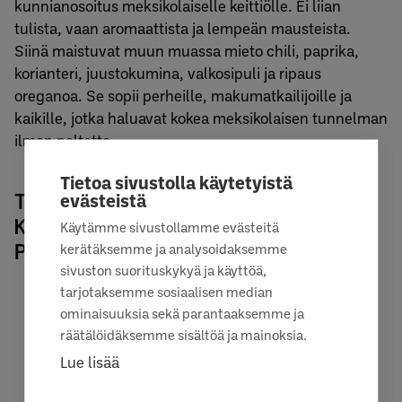
kunnianosoitus meksikolaiselle keittiölle. Ei liian
tulista, vaan aromaattista ja lempeän mausteista.
Siinä maistuvat muun muassa mieto chili, paprika,
korianteri, juustokumina, valkosipuli ja ripaus
oreganoa. Se sopii perheille, makumatkailijoille ja
kaikille, jotka haluavat kokea meksikolaisen tunnelman
ilman poltetta.
Tietoa sivustolla käytetyistä
TÄYTELÄINEN PIPPURI -
evästeistä
KIRJOLOHISUIKALE KUNNIOITTAA
Käytämme sivustollamme evästeitä
POHJOISTA
kerätäksemme ja analysoidaksemme
sivuston suorituskykyä ja käyttöä,
tarjotaksemme sosiaalisen median
ominaisuuksia sekä parantaaksemme ja
räätälöidäksemme sisältöä ja mainoksia.
Lue lisää