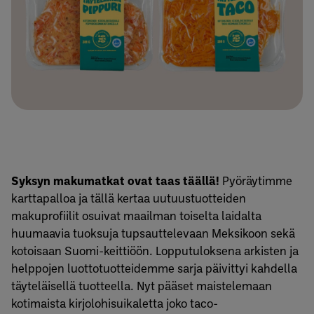
Syksyn makumatkat ovat taas täällä!
Pyöräytimme
karttapalloa ja tällä kertaa uutuustuotteiden
makuprofiilit osuivat maailman toiselta laidalta
huumaavia tuoksuja tupsauttelevaan Meksikoon sekä
kotoisaan Suomi-keittiöön. Lopputuloksena arkisten ja
helppojen luottotuotteidemme sarja päivittyi kahdella
täyteläisellä tuotteella. Nyt pääset maistelemaan
kotimaista kirjolohisuikaletta joko taco-