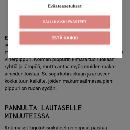
Evästeasetukset
SALLI KAIKKI EVÄSTEET
Pippurilla maustettu kirjolohisuikale
on ylistys
ESTÄ KAIKKI
suomalaisten suosikkimausteelle. Rakastetun
mustapippurin kaverina tässä maistuvat myös rose- ja
viherpippuri. Kolmen pippurin kimara tuo ruokaan
ryhtiä ja lämpöä, mutta antaa myös muiden raaka-
aineiden loistaa. Se sopii kotiruokaan ja arkiseen
kokkailuun kaikille, joiden makumaailmassa pieni
pippuri on ruoan sydän.
PANNULTA LAUTASELLE
MINUUTEISSA
Kotimaiset kirjolohisuikaleet on nopeat paistaa