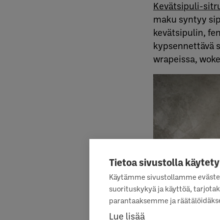
Kevätsipuli-sitr
maku syntyy sipu
kevätsipulin, fe
kypsennettävä s
wrapeissa, wokei
Tietoa sivustolla käytety
Käytämme sivustollamme eväste
suorituskykyä ja käyttöä, tarjo
parantaaksemme ja räätälöidäkse
Lue lisää