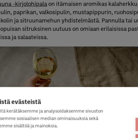
uuna -kirjolohipala
on itämaisen aromikas kalaherkku,
lin, paprikan, valkosipulin, mustapippurin, ruohosipu
nkolin ja sitruunamehun yhdistelmästä. Pannulla tai 
opuisan sitruksinen uutuus on omiaan erilaisissa pas
ssa ja salaateissa.
istä evästeistä
itä kerätäksemme ja analysoidaksemme sivuston
taksemme sosiaalisen median ominaisuuksia sekä
mme sisältöä ja mainoksia.