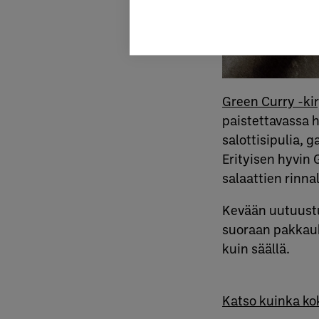
Green Curry -ki
paistettavassa h
salottisipulia, 
Erityisen hyvin 
salaattien rinnal
Kevään uutuustuo
suoraan pakkauks
kuin säällä.
Katso kuinka kok