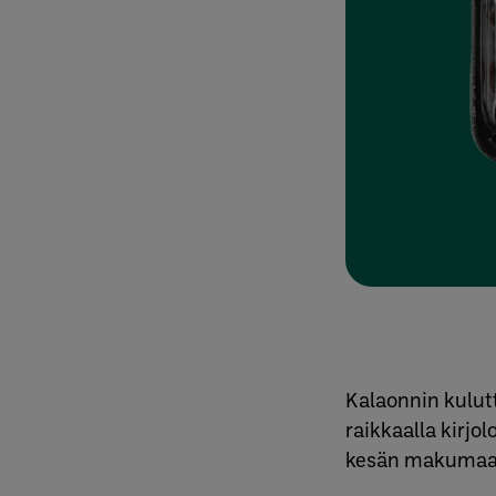
Kalaonnin kulutt
raikkaalla kirjo
kesän makumaai