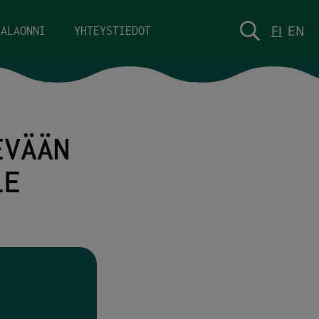
FI
EN
KALAONNI
YHTEYSTIEDOT
EVÄÄN
LE