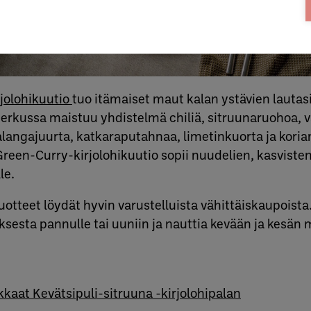
rjolohikuutio
tuo itämaiset maut kalan ystävien lautasi
erkussa maistuu yhdistelmä chiliä, sitruunaruohoa, v
galangajuurta, katkaraputahnaa, limetinkuorta ja koria
Green-Curry-kirjolohikuutio sopii nuudelien, kasvisten, 
le.
tteet löydät hyvin varustelluista vähittäiskaupoista.
esta pannulle tai uuniin ja nauttia kevään ja kesän 
kaat Kevätsipuli-sitruuna -kirjolohipalan