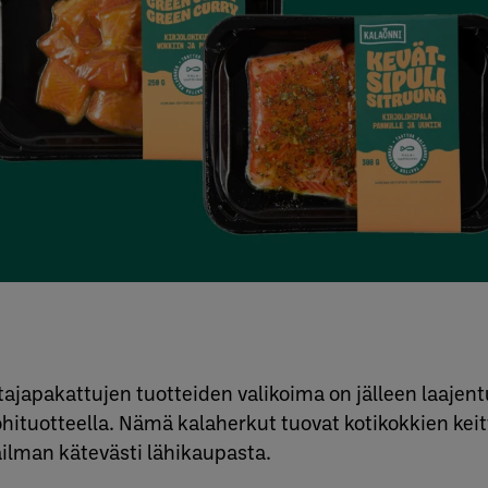
ajapakattujen tuotteiden valikoima on jälleen laajen
lohituotteella. Nämä kalaherkut tuovat kotikokkien keit
lman kätevästi lähikaupasta.