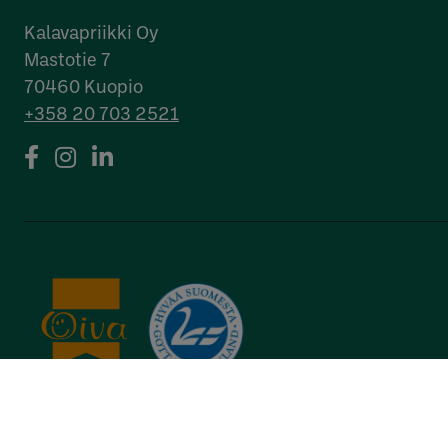
Kalavapriikki Oy
Mastotie 7
70460 Kuopio
+358 20 703 2521