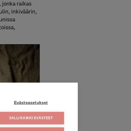
 jonka raikas
lin, inkiväärin,
uunissa
toissa,
Evästeasetukset
SALLI KAIKKI EVÄSTEET