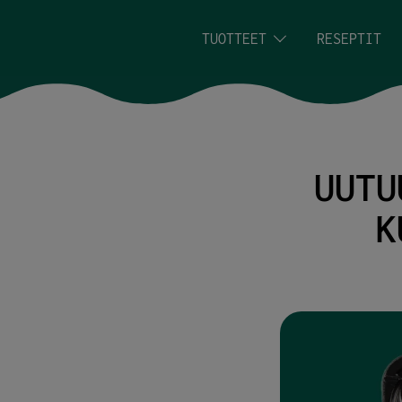
Siirry sisältöön
TUOTTEET
RESEPTIT
UUTU
K