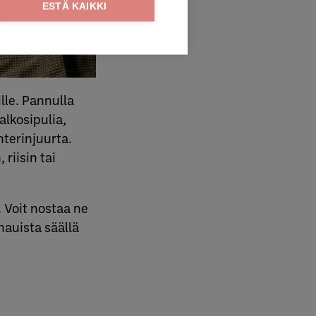
ESTÄ KAIKKI
lle. Pannulla
alkosipulia,
nterinjuurta.
riisin tai
 Voit nostaa ne
mauista säällä