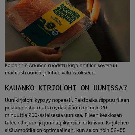
Kalaonnin Arkinen ruodittu kirjolohifilee soveltuu
mainiosti uunikirjolohen valmistukseen.
KAUANKO KIRJOLOHI ON UUNISSA?
Uunikirjolohi kypsyy nopeasti. Paistoaika riippuu fileen
paksuudesta, mutta nyrkkisääntö on noin 20
minuuttia 200-asteisessa uunissa. Fileen keskiosan
tulee olla juuri ja juuri läpikypsää, ei kuivaa. Kirjolohen
sisälämpötila on optimaalinen, kun se on noin 52–55