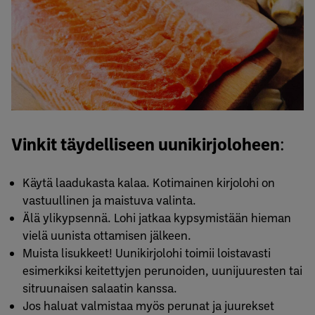
Vinkit täydelliseen uunikirjoloheen
:
Käytä laadukasta kalaa. Kotimainen kirjolohi on
vastuullinen ja maistuva valinta.
Älä ylikypsennä. Lohi jatkaa kypsymistään hieman
vielä uunista ottamisen jälkeen.
Muista lisukkeet! Uunikirjolohi toimii loistavasti
esimerkiksi keitettyjen perunoiden, uunijuuresten tai
sitruunaisen salaatin kanssa.
Jos haluat valmistaa myös perunat ja juurekset