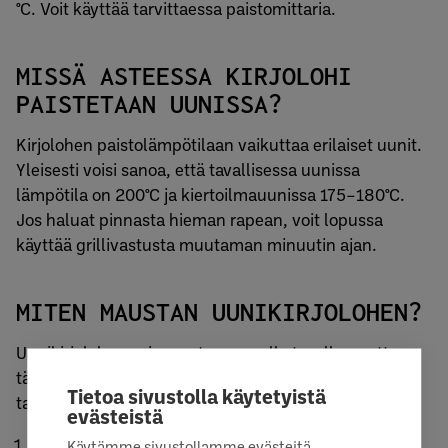
°C. Voit käyttää tarvittaessa paistomittaria.
MISSÄ ASTEESSA KIRJOLOHI
PAISTETAAN UUNISSA?
Kirjolohen paistolämpötilaan vaikuttaa erilaiset uunit.
Yleisesti voisi sanoa, että tavallisessa uunissa
lämpötila on 200°C ja kiertoilmauunissa 175–180°C.
Jos haluat pinnasta hieman rapean, voit lopussa
käyttää grillivastusta muutaman minuutin ajan.
MITEN MAUSTAN UUNIKIRJOLOHEN?
Uunikirjolohen voi maustaa monella tavalla, mutta
tässä on muutama helppo, herkullinen ja klassinen
Tietoa sivustolla käytetyistä
tapa testata eri makuja:
evästeistä
Sitruuna-tilli:
Ripottele pintaan suolaa ja
Käytämme sivustollamme evästeitä