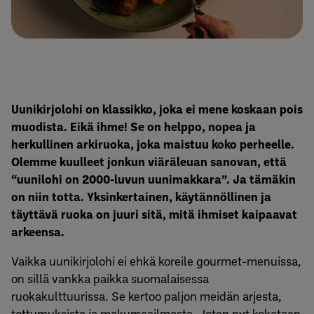
Uunikirjolohi on klassikko, joka ei mene koskaan pois
muodista. Eikä ihme! Se on helppo, nopea ja
herkullinen arkiruoka, joka maistuu koko perheelle.
Olemme kuulleet jonkun viäräleuan sanovan, että
“uunilohi on 2000-luvun uunimakkara”. Ja tämäkin
on niin totta. Yksinkertainen, käytännöllinen ja
täyttävä ruoka on juuri sitä, mitä ihmiset kaipaavat
arkeensa.
Vaikka uunikirjolohi ei ehkä koreile gourmet-menuissa,
on sillä vankka paikka suomalaisessa
ruokakulttuurissa. Se kertoo paljon meidän arjesta,
tottumuksista ja makumaailmasta. Joten nyt kokataan