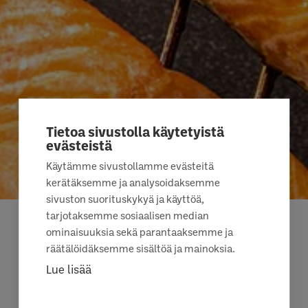
Tietoa sivustolla käytetyistä
evästeistä
Käytämme sivustollamme evästeitä
kerätäksemme ja analysoidaksemme
sivuston suorituskykyä ja käyttöä,
tarjotaksemme sosiaalisen median
ominaisuuksia sekä parantaaksemme ja
SAVUSTETUT
räätälöidäksemme sisältöä ja mainoksia.
KIRJOLOHIPALAT JA
Lue lisää
VARHAISPERUNA-