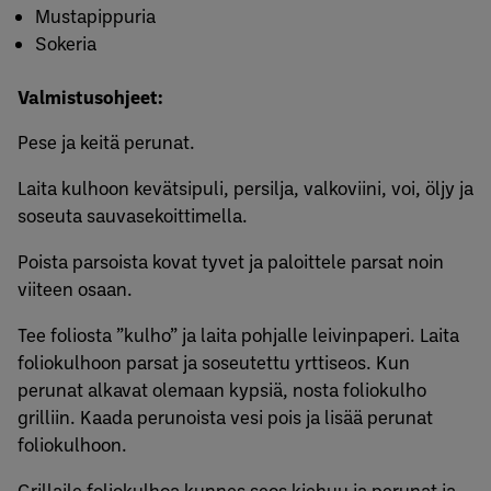
Mustapippuria
Sokeria
Valmistusohjeet:
Pese ja keitä perunat.
Laita kulhoon kevätsipuli, persilja, valkoviini, voi, öljy ja
soseuta sauvasekoittimella.
Poista parsoista kovat tyvet ja paloittele parsat noin
viiteen osaan.
Tee foliosta ”kulho” ja laita pohjalle leivinpaperi. Laita
foliokulhoon parsat ja soseutettu yrttiseos. Kun
perunat alkavat olemaan kypsiä, nosta foliokulho
grilliin. Kaada perunoista vesi pois ja lisää perunat
foliokulhoon.
Grillaile foliokulhoa kunnes seos kiehuu ja perunat ja