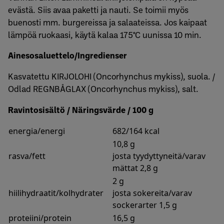
evästä. Siis avaa paketti ja nauti. Se toimii myös
buenosti mm. burgereissa ja salaateissa. Jos kaipaat
lämpöä ruokaasi, käytä kalaa 175°C uunissa 10 min.
Ainesosaluettelo/Ingredienser
Kasvatettu KIRJOLOHI (Oncorhynchus mykiss), suola. /
Odlad REGNBÅGLAX (Oncorhynchus mykiss), salt.
Ravintosisältö / Näringsvärde / 100 g
energia/energi
682/164 kcal
10,8 g
rasva/fett
josta tyydyttyneitä/varav
mättat 2,8 g
2 g
hiilihydraatit/kolhydrater
josta sokereita/varav
sockerarter 1,5 g
proteiini/protein
16,5 g