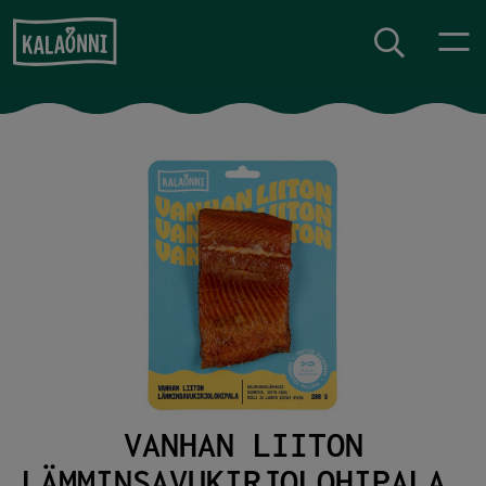
Siirry sisältöön
VANHAN LIITON
LÄMMINSAVUKIRJOLOHIPALA,