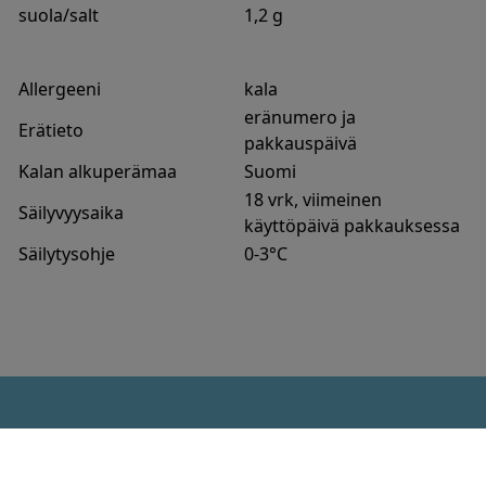
suola/salt
1,2 g
Allergeeni
kala
eränumero ja
Erätieto
pakkauspäivä
Kalan alkuperämaa
Suomi
18 vrk, viimeinen
Säilyvyysaika
käyttöpäivä pakkauksessa
Säilytysohje
0-3°C